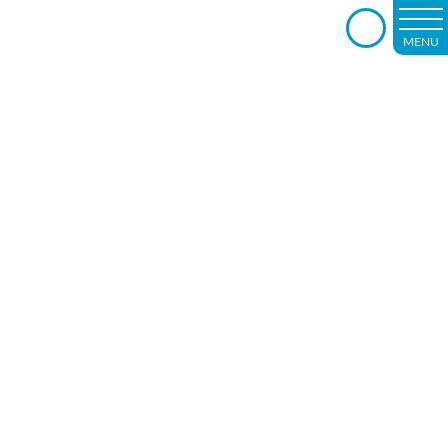
MENU
－rehabilitation－
短時間通所リハビリテーションのご紹介ー
その②「認知機能」