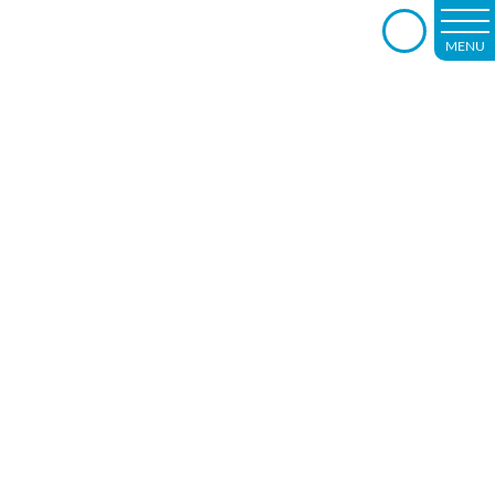
MENU
－rehabilitation－
「レッドコード」を使用して筋力強化！