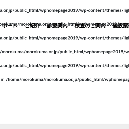
r.jp/public_html/wphomepage2019/wp-content/themes/lightn
rokuma/morokuma.or.jp/public_html/wphomepage2019/wp-cont
ホーム
ご紹介
診療案内
検査のご案内
施設案
r.jp/public_html/wphomepage2019/wp-content/themes/lightn
/morokuma/morokuma.or.jp/public_html/wphomepage2019/wp-c
r.jp/public_html/wphomepage2019/wp-content/themes/lightn
 in
/home/morokuma/morokuma.or.jp/public_html/wphomepage2