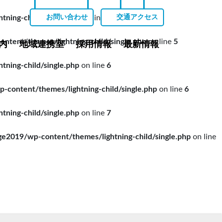
ing-child/single.php
on line
5
お問い合わせ
交通アクセス
ent/themes/lightning-child/single.php
on line
5
内
地域連携室
採用情報
最新情報
ing-child/single.php
on line
6
ontent/themes/lightning-child/single.php
on line
6
ing-child/single.php
on line
7
019/wp-content/themes/lightning-child/single.php
on line