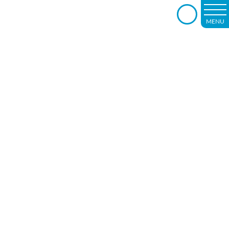
MENU
－rehabilitation－
リハビリはいつから始める？早期リハビ
リの重要性