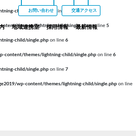
ing-child/single.php
on line
5
お問い合わせ
交通アクセス
ent/themes/lightning-child/single.php
on line
5
内
地域連携室
採用情報
最新情報
ing-child/single.php
on line
6
ontent/themes/lightning-child/single.php
on line
6
ing-child/single.php
on line
7
019/wp-content/themes/lightning-child/single.php
on line