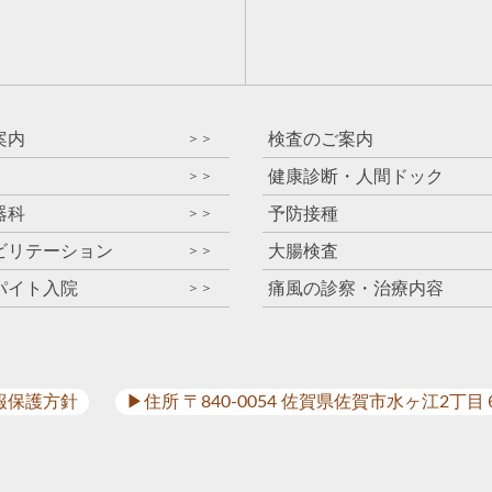
）
案内
検査のご案内
＞＞
健康診断・人間ドック
＞＞
器科
予防接種
＞＞
ビリテーション
大腸検査
＞＞
パイト入院
痛風の診察・治療内容
＞＞
報保護方針
▶︎住所 〒840-0054 佐賀県佐賀市水ヶ江2丁