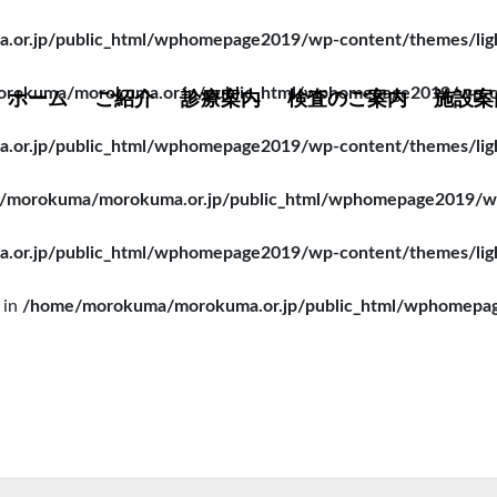
r.jp/public_html/wphomepage2019/wp-content/themes/lightn
rokuma/morokuma.or.jp/public_html/wphomepage2019/wp-cont
ホーム
ご紹介
診療案内
検査のご案内
施設案
r.jp/public_html/wphomepage2019/wp-content/themes/lightn
/morokuma/morokuma.or.jp/public_html/wphomepage2019/wp-c
r.jp/public_html/wphomepage2019/wp-content/themes/lightn
 in
/home/morokuma/morokuma.or.jp/public_html/wphomepage2