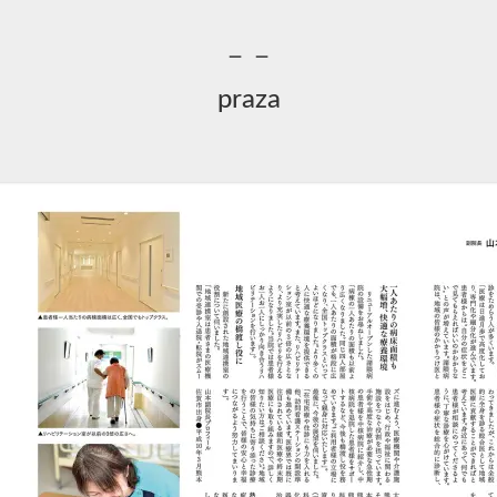
－－
praza