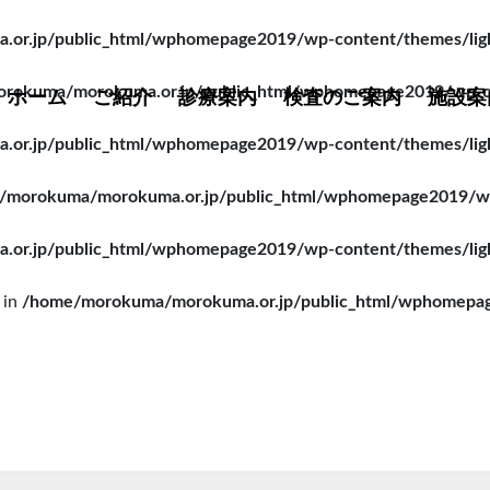
r.jp/public_html/wphomepage2019/wp-content/themes/lightn
rokuma/morokuma.or.jp/public_html/wphomepage2019/wp-cont
ホーム
ご紹介
診療案内
検査のご案内
施設案
r.jp/public_html/wphomepage2019/wp-content/themes/lightn
/morokuma/morokuma.or.jp/public_html/wphomepage2019/wp-c
r.jp/public_html/wphomepage2019/wp-content/themes/lightn
 in
/home/morokuma/morokuma.or.jp/public_html/wphomepage2