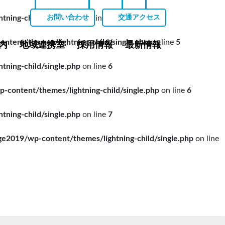
ing-child/single.php
on line
5
お問い合わせ
交通アクセス
ent/themes/lightning-child/single.php
on line
5
内
地域連携室
採用情報
最新情報
ing-child/single.php
on line
6
ontent/themes/lightning-child/single.php
on line
6
ing-child/single.php
on line
7
019/wp-content/themes/lightning-child/single.php
on line