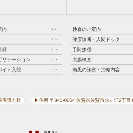
）
案内
検査のご案内
＞＞
健康診断・人間ドック
＞＞
器科
予防接種
＞＞
ビリテーション
大腸検査
＞＞
パイト入院
痛風の診察・治療内容
＞＞
報保護方針
▶︎住所 〒840-0054 佐賀県佐賀市水ヶ江2丁