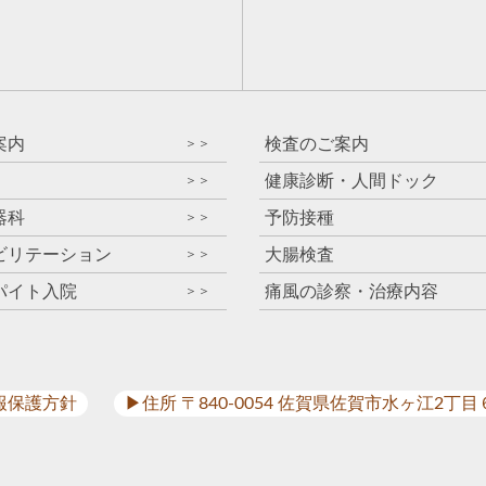
）
案内
検査のご案内
＞＞
健康診断・人間ドック
＞＞
器科
予防接種
＞＞
ビリテーション
大腸検査
＞＞
パイト入院
痛風の診察・治療内容
＞＞
報保護方針
▶︎住所 〒840-0054 佐賀県佐賀市水ヶ江2丁