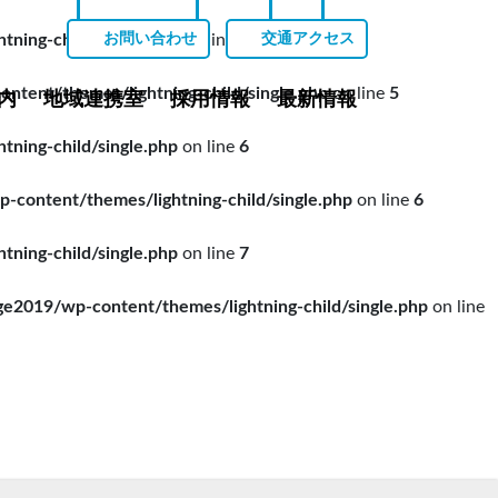
ing-child/single.php
on line
5
お問い合わせ
交通アクセス
ent/themes/lightning-child/single.php
on line
5
内
地域連携室
採用情報
最新情報
ing-child/single.php
on line
6
ontent/themes/lightning-child/single.php
on line
6
ing-child/single.php
on line
7
019/wp-content/themes/lightning-child/single.php
on line