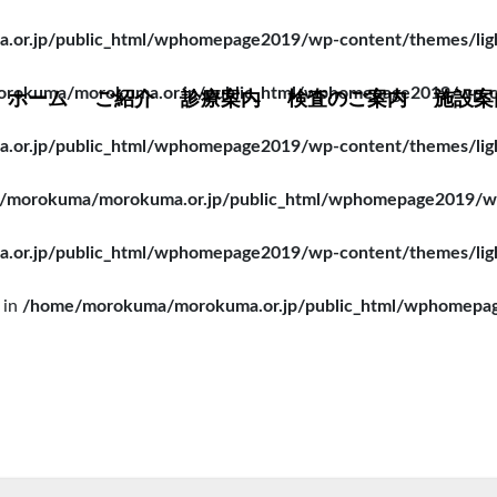
r.jp/public_html/wphomepage2019/wp-content/themes/lightn
rokuma/morokuma.or.jp/public_html/wphomepage2019/wp-cont
ホーム
ご紹介
診療案内
検査のご案内
施設案
r.jp/public_html/wphomepage2019/wp-content/themes/lightn
/morokuma/morokuma.or.jp/public_html/wphomepage2019/wp-c
r.jp/public_html/wphomepage2019/wp-content/themes/lightn
 in
/home/morokuma/morokuma.or.jp/public_html/wphomepage2