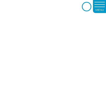
MENU
－rehabilitation－
転ばぬ先の運動習慣