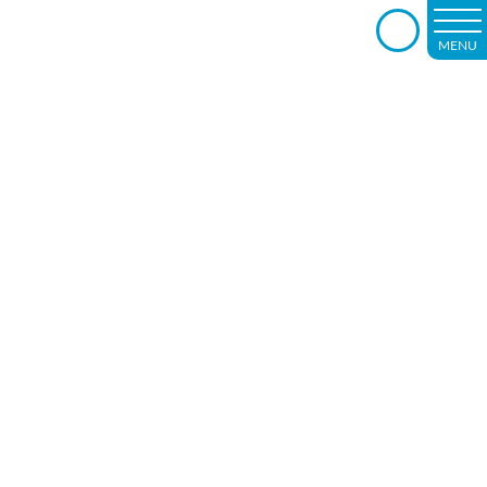
MENU
Warning
: Undefined
variable $cat_slug in
/home/morokuma/mor
okuma.or.jp/public_ht
ml/wphomepage2019/