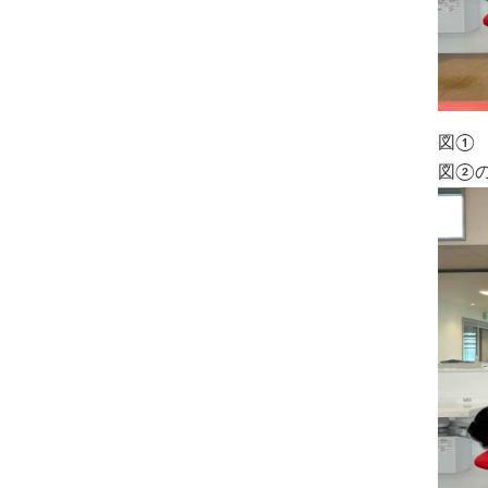
図①
図②