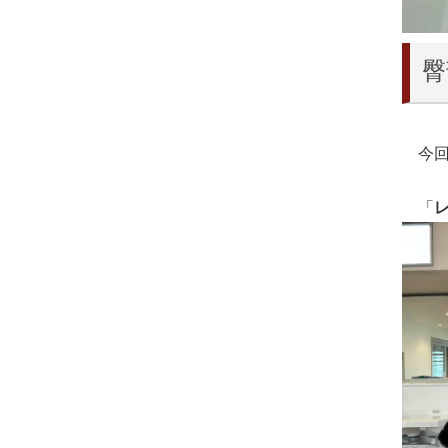
臀
今回
「