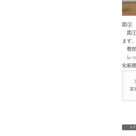
図②
図①
ます
臀部
レッ
化範
当
不
カテ