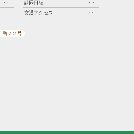
諸隈日誌
＞＞
＞＞
交通アクセス
＞＞
目６番２２号