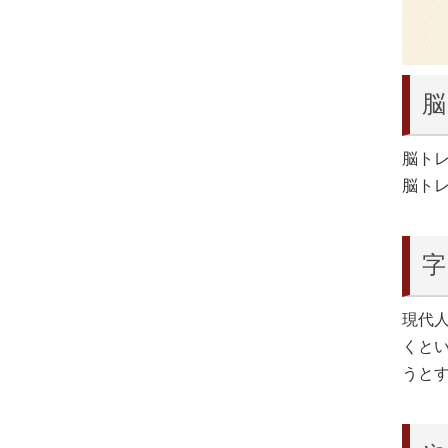
脳
脳ト
脳ト
字
現代
くと
うと