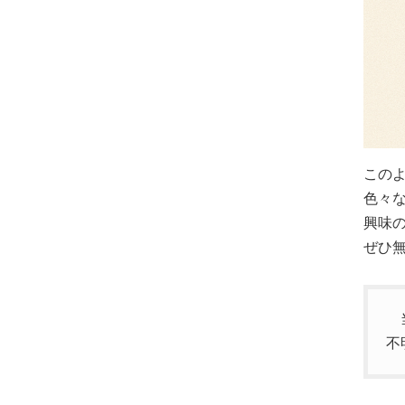
この
色々
興味
ぜひ
当
不