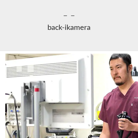
－－
back-ikamera