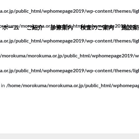
r.jp/public_html/wphomepage2019/wp-content/themes/lightn
rokuma/morokuma.or.jp/public_html/wphomepage2019/wp-cont
ホーム
ご紹介
診療案内
検査のご案内
施設案
r.jp/public_html/wphomepage2019/wp-content/themes/lightn
/morokuma/morokuma.or.jp/public_html/wphomepage2019/wp-c
r.jp/public_html/wphomepage2019/wp-content/themes/lightn
 in
/home/morokuma/morokuma.or.jp/public_html/wphomepage2