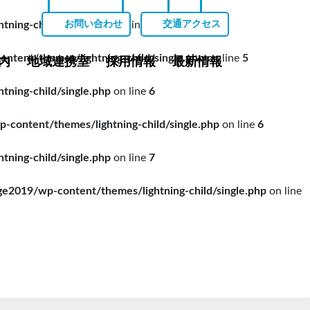
ing-child/single.php
on line
5
お問い合わせ
交通アクセス
ent/themes/lightning-child/single.php
on line
5
内
地域連携室
採用情報
最新情報
ing-child/single.php
on line
6
ontent/themes/lightning-child/single.php
on line
6
ing-child/single.php
on line
7
019/wp-content/themes/lightning-child/single.php
on line