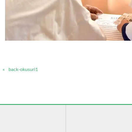
back-okusuri1
）