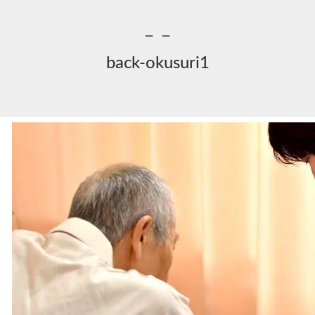
－－
back-okusuri1