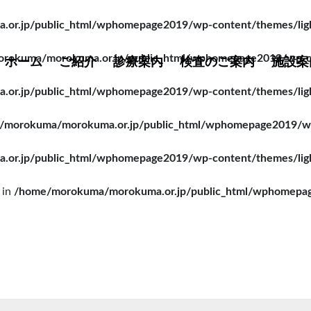
r.jp/public_html/wphomepage2019/wp-content/themes/lightn
rokuma/morokuma.or.jp/public_html/wphomepage2019/wp-cont
ホーム
ご紹介
診療案内
検査のご案内
施設案
r.jp/public_html/wphomepage2019/wp-content/themes/lightn
/morokuma/morokuma.or.jp/public_html/wphomepage2019/wp-c
r.jp/public_html/wphomepage2019/wp-content/themes/lightn
 in
/home/morokuma/morokuma.or.jp/public_html/wphomepage2