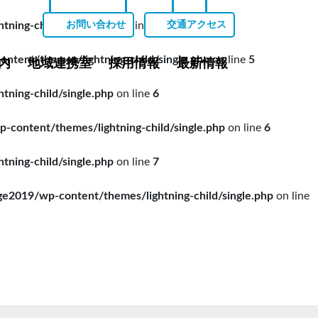
ing-child/single.php
on line
5
お問い合わせ
交通アクセス
ent/themes/lightning-child/single.php
on line
5
内
地域連携室
採用情報
最新情報
ing-child/single.php
on line
6
ontent/themes/lightning-child/single.php
on line
6
ing-child/single.php
on line
7
019/wp-content/themes/lightning-child/single.php
on line